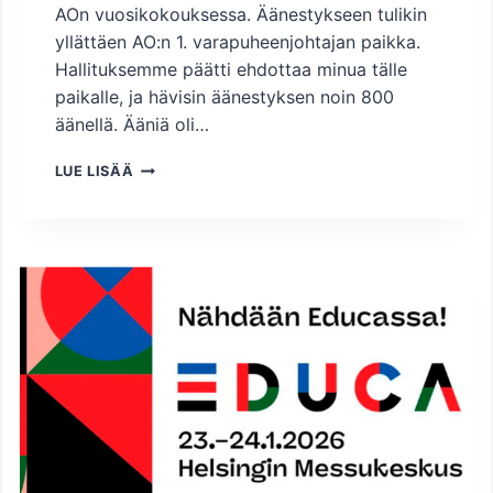
AOn vuosikokouksessa. Äänestykseen tulikin
yllättäen AO:n 1. varapuheenjohtajan paikka.
Hallituksemme päätti ehdottaa minua tälle
paikalle, ja hävisin äänestyksen noin 800
äänellä. Ääniä oli…
J
LUE LISÄÄ
O
U
L
U
A
L
K
A
A
O
L
L
A
J