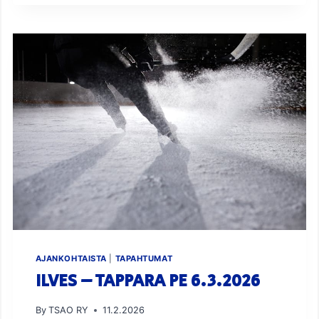
T
S
I
A
T
A
M
P
E
R
E
E
L
L
A
1
7
.
AJANKOHTAISTA
|
TAPAHTUMAT
3
ILVES – TAPPARA PE 6.3.2026
.
By
TSAO RY
11.2.2026