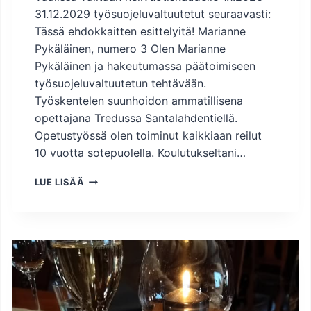
31.12.2029 työsuojeluvaltuutetut seuraavasti:
Tässä ehdokkaitten esittelyitä! Marianne
Pykäläinen, numero 3 Olen Marianne
Pykäläinen ja hakeutumassa päätoimiseen
työsuojeluvaltuutetun tehtävään.
Työskentelen suunhoidon ammatillisena
opettajana Tredussa Santalahdentiellä.
Opetustyössä olen toiminut kaikkiaan reilut
10 vuotta sotepuolella. Koulutukseltani…
T
LUE LISÄÄ
A
M
P
E
R
E
E
N
K