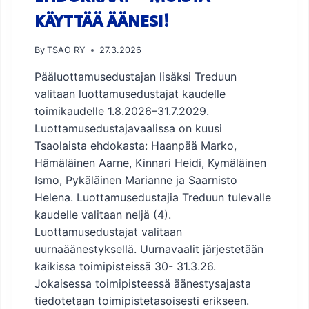
A
KÄYTTÄÄ ÄÄNESI!
L
L
E
By
TSAO RY
27.3.2026
2
5
Pääluottamusedustajan lisäksi Treduun
.
valitaan luottamusedustajat kaudelle
-
toimikaudelle 1.8.2026–31.7.2029.
2
Luottamusedustajavaalissa on kuusi
7
.
Tsaolaista ehdokasta: Haanpää Marko,
9
Hämäläinen Aarne, Kinnari Heidi, Kymäläinen
.
Ismo, Pykäläinen Marianne ja Saarnisto
2
Helena. Luottamusedustajia Treduun tulevalle
0
2
kaudelle valitaan neljä (4).
6
Luottamusedustajat valitaan
!
uurnaäänestyksellä. Uurnavaalit järjestetään
kaikissa toimipisteissä 30- 31.3.26.
Jokaisessa toimipisteessä äänestysajasta
tiedotetaan toimipistetasoisesti erikseen.