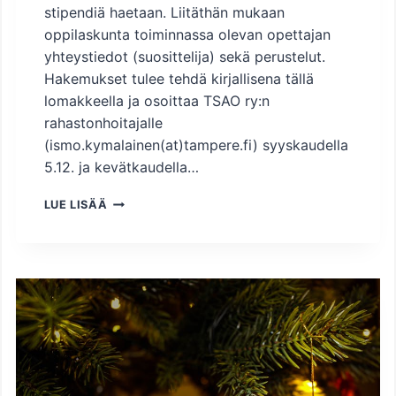
stipendiä haetaan. Liitäthän mukaan
oppilaskunta toiminnassa olevan opettajan
yhteystiedot (suosittelija) sekä perustelut.
Hakemukset tulee tehdä kirjallisena tällä
lomakkeella ja osoittaa TSAO ry:n
rahastonhoitajalle
(ismo.kymalainen(at)tampere.fi) syyskaudella
5.12. ja kevätkaudella…
S
LUE LISÄÄ
T
I
P
E
N
D
I
N
H
A
K