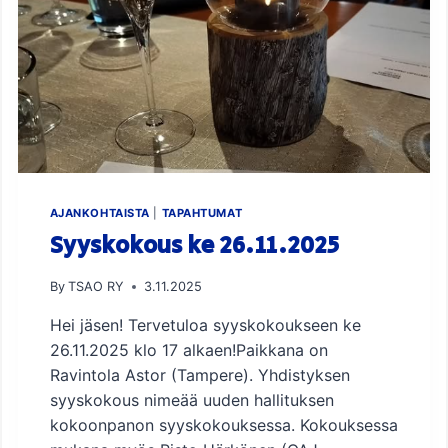
A
U
P
U
N
G
I
N
2
.
A
AJANKOHTAISTA
|
TAPAHTUMAT
S
Syyskokous ke 26.11.2025
T
E
By
TSAO RY
3.11.2025
E
N
Hei jäsen! Tervetuloa syyskokoukseen ke
K
26.11.2025 klo 17 alkaen!Paikkana on
O
U
Ravintola Astor (Tampere). Yhdistyksen
L
syyskokous nimeää uuden hallituksen
U
kokoonpanon syyskokouksessa. Kokouksessa
T