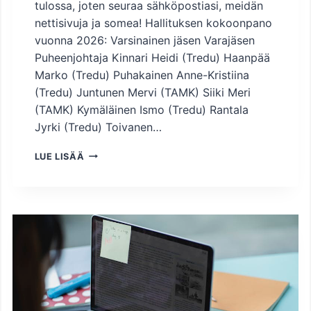
tulossa, joten seuraa sähköpostiasi, meidän
nettisivuja ja somea! Hallituksen kokoonpano
vuonna 2026: Varsinainen jäsen Varajäsen
Puheenjohtaja Kinnari Heidi (Tredu) Haanpää
Marko (Tredu) Puhakainen Anne-Kristiina
(Tredu) Juntunen Mervi (TAMK) Siiki Meri
(TAMK) Kymäläinen Ismo (Tredu) Rantala
Jyrki (Tredu) Toivanen…
H
LUE LISÄÄ
A
L
L
I
T
U
S
2
0
2
6