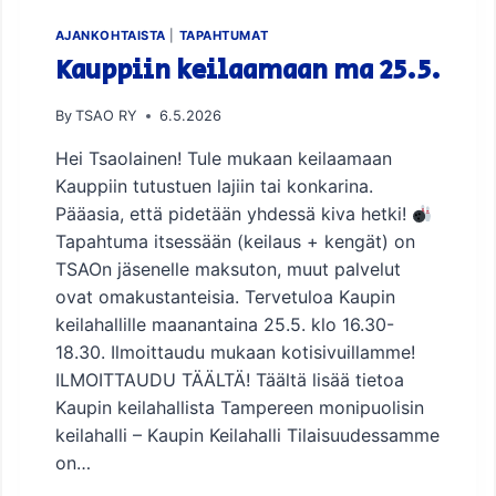
A
U
AJANKOHTAISTA
|
TAPAHTUMAT
N
Kauppiin keilaamaan ma 25.5.
A
A
By
TSAO RY
6.5.2026
N
!
Hei Tsaolainen! Tule mukaan keilaamaan
Kauppiin tutustuen lajiin tai konkarina.
Pääasia, että pidetään yhdessä kiva hetki!
Tapahtuma itsessään (keilaus + kengät) on
TSAOn jäsenelle maksuton, muut palvelut
ovat omakustanteisia. Tervetuloa Kaupin
keilahallille maanantaina 25.5. klo 16.30-
18.30. Ilmoittaudu mukaan kotisivuillamme!
ILMOITTAUDU TÄÄLTÄ! Täältä lisää tietoa
Kaupin keilahallista Tampereen monipuolisin
keilahalli – Kaupin Keilahalli Tilaisuudessamme
on…