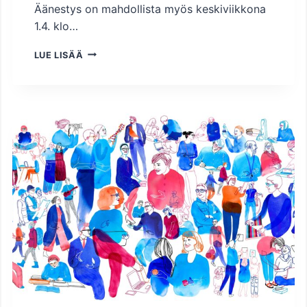
Äänestys on mahdollista myös keskiviikkona
1.4. klo…
L
LUE LISÄÄ
U
O
T
T
A
M
U
S
E
D
U
S
T
A
J
A
V
A