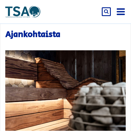
Siirry
sisältöön
Ajankohtaista