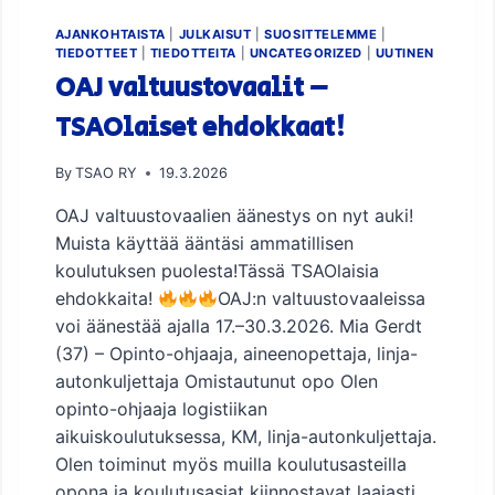
A
L
AJANKOHTAISTA
|
JULKAISUT
|
SUOSITTELEMME
|
I
TIEDOTTEET
|
TIEDOTTEITA
|
UNCATEGORIZED
|
UUTINEN
E
OAJ valtuustovaalit –
N
TSAOlaiset ehdokkaat!
E
H
D
By
TSAO RY
19.3.2026
O
K
OAJ valtuustovaalien äänestys on nyt auki!
K
Muista käyttää ääntäsi ammatillisen
A
koulutuksen puolesta!Tässä TSAOlaisia
A
T
ehdokkaita!
OAJ:n valtuustovaaleissa
–
voi äänestää ajalla 17.–30.3.2026. Mia Gerdt
M
(37) – Opinto-ohjaaja, aineenopettaja, linja-
U
autonkuljettaja Omistautunut opo Olen
I
S
opinto-ohjaaja logistiikan
T
aikuiskoulutuksessa, KM, linja-autonkuljettaja.
A
Olen toiminut myös muilla koulutusasteilla
K
opona ja koulutusasiat kiinnostavat laajasti.
Ä