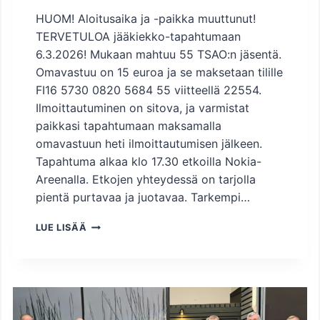
HUOM! Aloitusaika ja -paikka muuttunut!
TERVETULOA jääkiekko-tapahtumaan
6.3.2026! Mukaan mahtuu 55 TSAO:n jäsentä.
Omavastuu on 15 euroa ja se maksetaan tilille
FI16 5730 0820 5684 55 viitteellä 22554.
Ilmoittautuminen on sitova, ja varmistat
paikkasi tapahtumaan maksamalla
omavastuun heti ilmoittautumisen jälkeen.
Tapahtuma alkaa klo 17.30 etkoilla Nokia-
Areenalla. Etkojen yhteydessä on tarjolla
pientä purtavaa ja juotavaa. Tarkempi…
I
LUE LISÄÄ
L
V
E
S
–
T