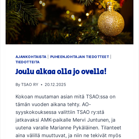
U
AJANKOHTAISTA
|
PUHEENJOHTAJAN TIEDOTTEET
|
TIEDOTTEITA
Joulu alkaa olla jo ovella!
By
TSAO RY
20.12.2025
Kokoan muutaman asian mitä TSAO:ssa on
tämän vuoden aikana tehty. AO-
syyskokouksessa valittiin TSAO ry:stä
jatkavaksi AMK-paikalle Mervi Juntunen, ja
uutena varalle Marianne Pykäläinen. Tilanteet
aina välillä muuttuvat, ja niin ne tekivät myös