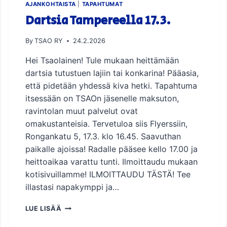
V
AJANKOHTAISTA
|
TAPAHTUMAT
O
Dartsia Tampereella 17.3.
N
T
By
TSAO RY
24.2.2026
A
A
Hei Tsaolainen! Tule mukaan heittämään
L
dartsia tutustuen lajiin tai konkarina! Pääasia,
A
H
että pidetään yhdessä kiva hetki. Tapahtuma
D
itsessään on TSAOn jäsenelle maksuton,
E
ravintolan muut palvelut ovat
S
omakustanteisia. Tervetuloa siis Flyerssiin,
S
A
Rongankatu 5, 17.3. klo 16.45. Saavuthan
1
paikalle ajoissa! Radalle pääsee kello 17.00 ja
1
heittoaikaa varattu tunti. Ilmoittaudu mukaan
.
kotisivuillamme! ILMOITTAUDU TÄSTÄ! Tee
4
.
illastasi napakymppi ja…
2
0
D
LUE LISÄÄ
2
A
6
R