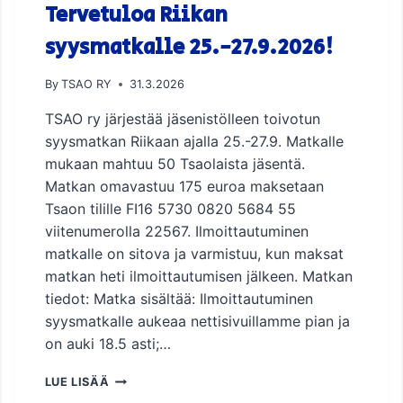
E
Tervetuloa Riikan
D
U
syysmatkalle 25.-27.9.2026!
S
T
By
TSAO RY
31.3.2026
A
J
TSAO ry järjestää jäsenistölleen toivotun
A
syysmatkan Riikaan ajalla 25.-27.9. Matkalle
V
mukaan mahtuu 50 Tsaolaista jäsentä.
A
A
Matkan omavastuu 175 euroa maksetaan
L
Tsaon tilille FI16 5730 0820 5684 55
I
viitenumerolla 22567. Ilmoittautuminen
K
matkalle on sitova ja varmistuu, kun maksat
A
U
matkan heti ilmoittautumisen jälkeen. Matkan
D
tiedot: Matka sisältää: Ilmoittautuminen
E
syysmatkalle aukeaa nettisivuillamme pian ja
L
on auki 18.5 asti;…
L
E
T
1
LUE LISÄÄ
E
.