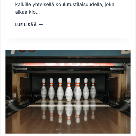
kaikille yhteisellä koulutustilaisuudella, joka
alkaa klo…
T
LUE LISÄÄ
E
R
V
E
T
U
L
O
A
2
5
.
8
.
E
L
O
S