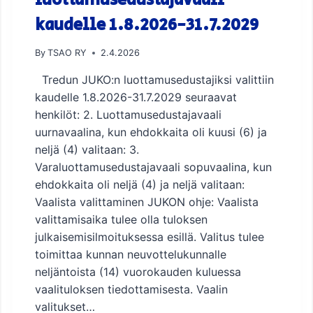
A
kaudelle 1.8.2026-31.7.2029
A
L
L
By
TSAO RY
2.4.2026
A
8
Tredun JUKO:n luottamusedustajiksi valittiin
.
kaudelle 1.8.2026-31.7.2029 seuraavat
5
henkilöt: 2. Luottamusedustajavaali
.
uurnavaalina, kun ehdokkaita oli kuusi (6) ja
2
0
neljä (4) valitaan: 3.
2
Varaluottamusedustajavaali sopuvaalina, kun
6
ehdokkaita oli neljä (4) ja neljä valitaan:
Vaalista valittaminen JUKON ohje: Vaalista
valittamisaika tulee olla tuloksen
julkaisemisilmoituksessa esillä. Valitus tulee
toimittaa kunnan neuvottelukunnalle
neljäntoista (14) vuorokauden kuluessa
vaalituloksen tiedottamisesta. Vaalin
valitukset…