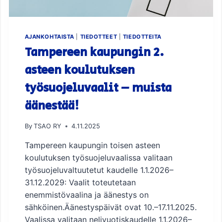
T
K
A
J
AJANKOHTAISTA
|
TIEDOTTEET
|
TIEDOTTEITA
A
Tampereen kaupungin 2.
I
L
asteen koulutuksen
T
työsuojeluvaalit – muista
A
J
äänestää!
U
H
L
By
TSAO RY
4.11.2025
A
Tampereen kaupungin toisen asteen
koulutuksen työsuojeluvaalissa valitaan
työsuojeluvaltuutetut kaudelle 1.1.2026–
31.12.2029: Vaalit toteutetaan
enemmistövaalina ja äänestys on
sähköinen.Äänestyspäivät ovat 10.–17.11.2025.
Vaalissa valitaan nelivuotiskaudelle 1.1.2026–