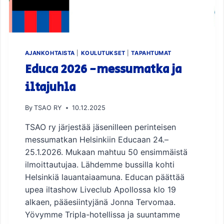
O
O
V
E
L
L
AJANKOHTAISTA
|
KOULUTUKSET
|
TAPAHTUMAT
A
Educa 2026 -messumatka ja
!
iltajuhla
By
TSAO RY
10.12.2025
TSAO ry järjestää jäsenilleen perinteisen
messumatkan Helsinkiin Educaan 24.–
25.1.2026. Mukaan mahtuu 50 ensimmäistä
ilmoittautujaa. Lähdemme bussilla kohti
Helsinkiä lauantaiaamuna. Educan päättää
upea iltashow Liveclub Apollossa klo 19
alkaen, pääesiintyjänä Jonna Tervomaa.
Yövymme Tripla-hotellissa ja suuntamme