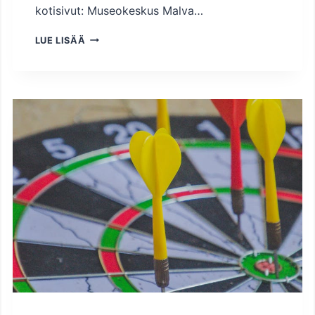
kotisivut: Museokeskus Malva…
V
LUE LISÄÄ
I
R
K
I
S
T
Y
S
T
Ä
J
A
E
D
U
N
V
A
L