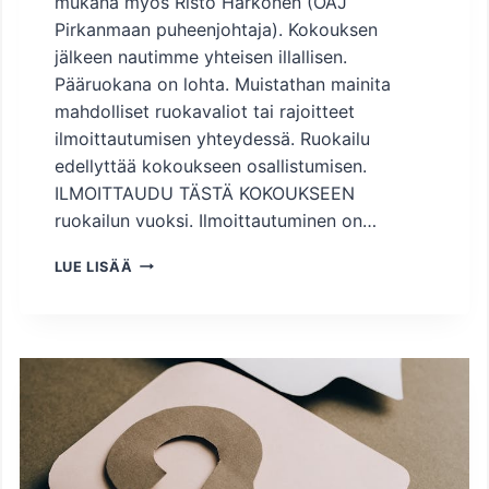
mukana myös Risto Härkönen (OAJ
U
K
Pirkanmaan puheenjohtaja). Kokouksen
S
jälkeen nautimme yhteisen illallisen.
E
Pääruokana on lohta. Muistathan mainita
N
mahdolliset ruokavaliot tai rajoitteet
T
Y
ilmoittautumisen yhteydessä. Ruokailu
Ö
edellyttää kokoukseen osallistumisen.
S
ILMOITTAUDU TÄSTÄ KOKOUKSEEN
U
ruokailun vuoksi. Ilmoittautuminen on…
O
J
S
E
LUE LISÄÄ
Y
L
Y
U
S
V
K
A
O
A
K
L
O
I
U
T
S
–
K
M