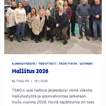
A
P
P
A
R
A
P
E
6
.
3
.
2
0
AJANKOHTAISTA
|
TIEDOTTEET
|
TIEDOTTEITA
|
UUTINEN
2
Hallitus 2026
6
By
TSAO RY
19.1.2026
TSAO:n uusi hallitus järjestäytyi viime viikolla.
Vaikutustyötä ja edunvalvontaa jatketaan
myös vuonna 2026. Hyviä tapahtumia on taas