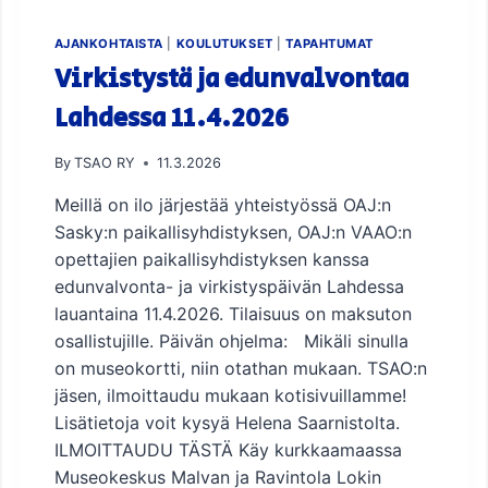
T
S
AJANKOHTAISTA
|
KOULUTUKSET
|
TAPAHTUMAT
A
Virkistystä ja edunvalvontaa
O
L
Lahdessa 11.4.2026
A
I
By
TSAO RY
11.3.2026
S
E
Meillä on ilo järjestää yhteistyössä OAJ:n
T
Sasky:n paikallisyhdistyksen, OAJ:n VAAO:n
E
opettajien paikallisyhdistyksen kanssa
H
D
edunvalvonta- ja virkistyspäivän Lahdessa
O
lauantaina 11.4.2026. Tilaisuus on maksuton
K
osallistujille. Päivän ohjelma: Mikäli sinulla
K
on museokortti, niin otathan mukaan. TSAO:n
A
A
jäsen, ilmoittaudu mukaan kotisivuillamme!
T
Lisätietoja voit kysyä Helena Saarnistolta.
!
ILMOITTAUDU TÄSTÄ Käy kurkkaamaassa
Museokeskus Malvan ja Ravintola Lokin