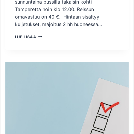
sunnuntaina bussilla takaisin kohti
Tamperetta noin klo 12.00. Reissun
omavastuu on 40 €. Hintaan sisältyy
kuljetukset, majoitus 2 hh huoneessa…
E
LUE LISÄÄ
D
U
C
A
2
0
2
6
-
M
E
S
S
U
M
A