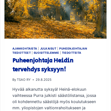
N
T
E
K
I
J
Ö
I
D
E
AJANKOHTAISTA
|
JULKAISUT
|
PUHEENJOHTAJAN
N
TIEDOTTEET
|
SUOSITTELEMME
|
TIEDOTTEITA
J
Puheenjohtaja Heidin
A
tervehdys syksyyn!
I
N
N
By
TSAO RY
29.8.2025
O
V
Hyvää alkanutta syksyä! Heinä-elokuun
A
vaihteessa Purra julkisti säästölistansa, jossa
T
oli kohdennettu säästöjä myös koulutukseen
I
I
mm. yliopistojen valtionrahoitukseen ja