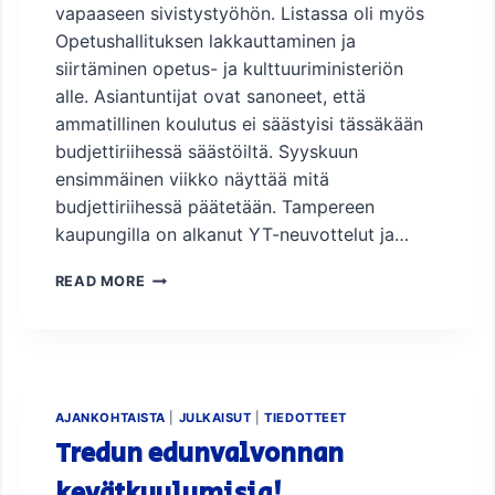
V
vapaaseen sivistystyöhön. Listassa oli myös
I
Opetushallituksen lakkauttaminen ja
S
siirtäminen opetus- ja kulttuuriministeriön
T
E
alle. Asiantuntijat ovat sanoneet, että
N
ammatillinen koulutus ei säästyisi tässäkään
K
budjettiriihessä säästöiltä. Syyskuun
E
ensimmäinen viikko näyttää mitä
H
I
budjettiriihessä päätetään. Tampereen
T
kaupungilla on alkanut YT-neuvottelut ja…
T
Ä
P
READ MORE
J
U
I
H
E
E
N
E
S
N
A
J
AJANKOHTAISTA
|
JULKAISUT
|
TIEDOTTEET
A
O
Tredun edunvalvonnan
T
H
A
T
kevätkuulumisia!
V