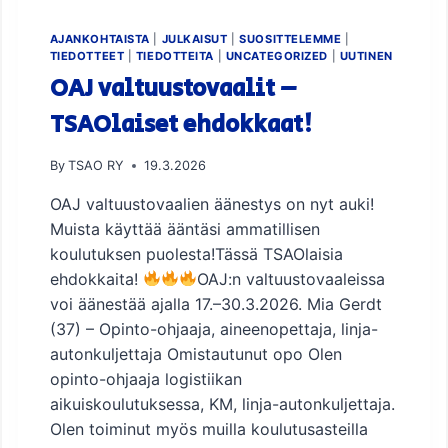
AJANKOHTAISTA
|
JULKAISUT
|
SUOSITTELEMME
|
TIEDOTTEET
|
TIEDOTTEITA
|
UNCATEGORIZED
|
UUTINEN
OAJ valtuustovaalit –
TSAOlaiset ehdokkaat!
By
TSAO RY
19.3.2026
OAJ valtuustovaalien äänestys on nyt auki!
Muista käyttää ääntäsi ammatillisen
koulutuksen puolesta!Tässä TSAOlaisia
ehdokkaita!
OAJ:n valtuustovaaleissa
voi äänestää ajalla 17.–30.3.2026. Mia Gerdt
(37) – Opinto-ohjaaja, aineenopettaja, linja-
autonkuljettaja Omistautunut opo Olen
opinto-ohjaaja logistiikan
aikuiskoulutuksessa, KM, linja-autonkuljettaja.
Olen toiminut myös muilla koulutusasteilla