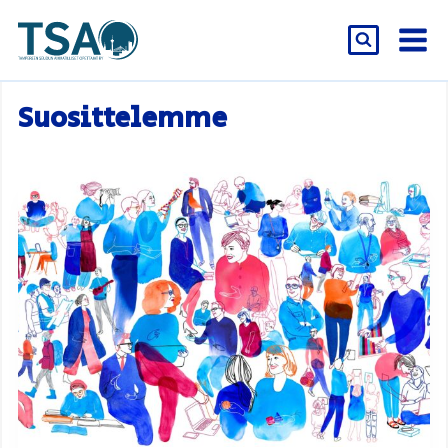
Siirry
sisältöön
Suosittelemme