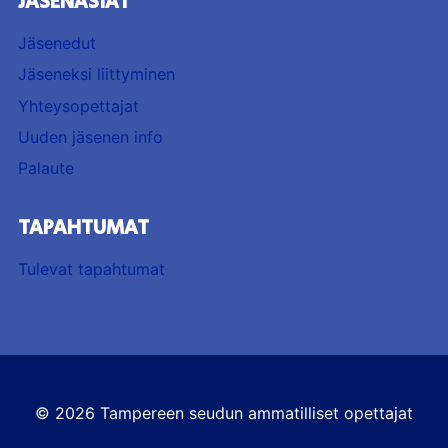
JÄSENASIAT
M
P
Jäsenedut
A
N
Jäseneksi liittyminen
J
Yhteysopettajat
A
!
Uuden jäsenen info
Palaute
TAPAHTUMAT
Tulevat tapahtumat
© 2026 Tampereen seudun ammatilliset opettajat