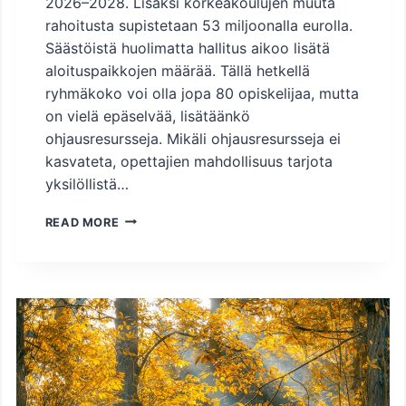
2026–2028. Lisäksi korkeakoulujen muuta
rahoitusta supistetaan 53 miljoonalla eurolla.
Säästöistä huolimatta hallitus aikoo lisätä
aloituspaikkojen määrää. Tällä hetkellä
ryhmäkoko voi olla jopa 80 opiskelijaa, mutta
on vielä epäselvää, lisätäänkö
ohjausresursseja. Mikäli ohjausresursseja ei
kasvateta, opettajien mahdollisuus tarjota
yksilöllistä…
O
READ MORE
S
A
A
V
I
E
N
T
Y
Ö