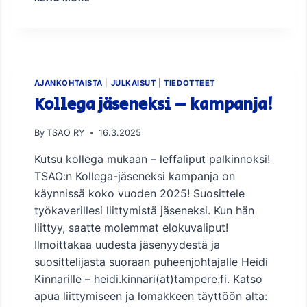
A
R
Y
A
E
N
N
D
!
A
U
M
N
M
E
AJANKOHTAISTA
|
JULKAISUT
|
TIEDOTTEET
A
D
Kollega jäseneksi – kampanja!
T
U
I
N
L
V
By
TSAO RY
16.3.2025
L
A
I
Kutsu kollega mukaan – leffaliput palkinnoksi!
L
S
V
TSAO:n Kollega-jäseneksi kampanja on
E
O
käynnissä koko vuoden 2025! Suosittele
S
N
työkaverillesi liittymistä jäseneksi. Kun hän
T
N
A
liittyy, saatte molemmat elokuvaliput!
A
K
N
Ilmoittakaa uudesta jäsenyydestä ja
O
K
suosittelijasta suoraan puheenjohtajalle Heidi
U
E
Kinnarille – heidi.kinnari(at)tampere.fi. Katso
L
V
U
apua liittymiseen ja lomakkeen täyttöön alta:
Ä