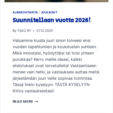
–
T
S
AJANKOHTAISTA
|
JULKAISUT
A
Suunnitellaan vuotta 2026!
O
L
By
TSAO RY
21.10.2025
A
I
Haluamme kuulla juuri sinun toiveesi ensi
S
vuoden tapahtumien ja koulutusten suhteen.
E
T
Mikä innostaisi, hyödyttäisi tai toisi yhteen
E
porukkaa? Kerro meille ideasi, kaikki
H
ehdotukset ovat tervetulleita! Vastaamiseen
D
menee vain hetki, ja vastauksesi auttaa meitä
O
K
järjestämään juuri teille sopivaa toimintaa.
K
Tässä linkki kyselyyn: TÄSTÄ KYSELYYN
A
Kiitos vastauksestasi!
A
T
S
READ MORE
!
U
U