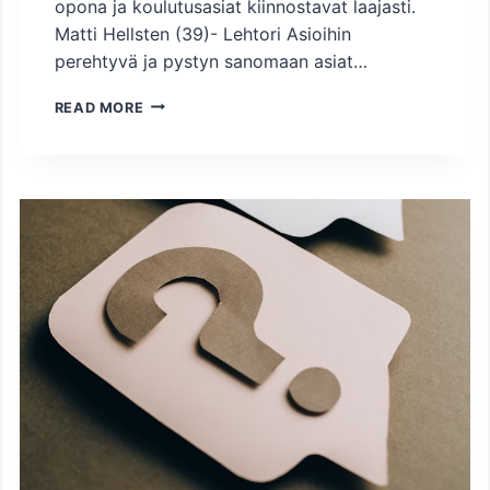
opona ja koulutusasiat kiinnostavat laajasti.
Matti Hellsten (39)- Lehtori Asioihin
perehtyvä ja pystyn sanomaan asiat…
O
READ MORE
A
J
V
A
L
T
U
U
S
T
O
V
A
A
L
I
T