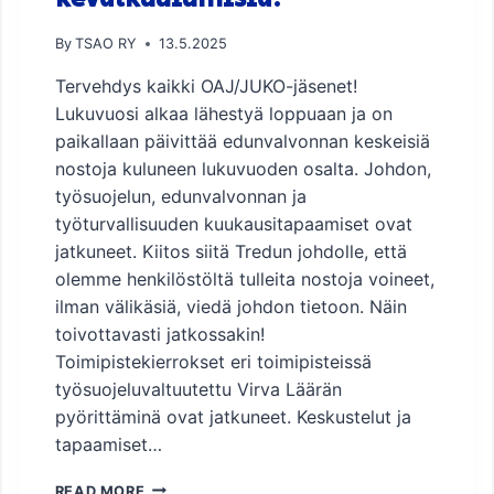
A
U
J
U
By
TSAO RY
13.5.2025
A
S
H
Tervehdys kaikki OAJ/JUKO-jäsenet!
V
E
A
Lukuvuosi alkaa lähestyä loppuaan ja on
I
A
D
paikallaan päivittää edunvalvonnan keskeisiä
R
I
nostoja kuluneen lukuvuoden osalta. Johdon,
A
N
työsuojelun, edunvalvonnan ja
S
T
S
työturvallisuuden kuukausitapaamiset ovat
E
A
R
jatkuneet. Kiitos siitä Tredun johdolle, että
–
V
olemme henkilöstöltä tulleita nostoja voineet,
T
E
ilman välikäsiä, viedä johdon tietoon. Näin
A
H
A
toivottavasti jatkossakin!
D
S
Y
Toimipistekierrokset eri toimipisteissä
L
S
työsuojeluvaltuutettu Virva Läärän
E
S
pyörittäminä ovat jatkuneet. Keskustelut ja
I
Y
K
tapaamiset…
K
A
S
T
T
Y
READ MORE