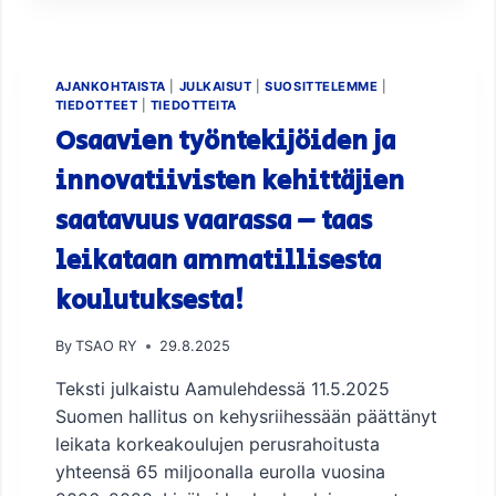
N
N
I
T
AJANKOHTAISTA
|
JULKAISUT
|
SUOSITTELEMME
|
E
TIEDOTTEET
|
TIEDOTTEITA
L
Osaavien työntekijöiden ja
L
A
innovatiivisten kehittäjien
A
saatavuus vaarassa – taas
N
V
leikataan ammatillisesta
U
O
koulutuksesta!
T
T
A
By
TSAO RY
29.8.2025
2
Teksti julkaistu Aamulehdessä 11.5.2025
0
2
Suomen hallitus on kehysriihessään päättänyt
6
leikata korkeakoulujen perusrahoitusta
!
yhteensä 65 miljoonalla eurolla vuosina