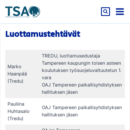
Siirry
sisältöön
Luottamustehtävät
TREDU, luottamusedustaja
Tampereen kaupungin toisen asteen
Marko
koulutuksen työsuojeluvaltuutetun 1.
Haanpää
vara
(Tredu)
OAJ Tampereen paikallisyhdistyksen
hallituksen jäsen
Pauliina
OAJ Tampereen paikallisyhdistyksen
Huhtasalo
hallituksen jäsen
(Tredu)