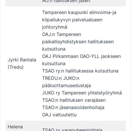
AO:n hallituksen jäsen
Tampereen kaupunki elinvoima-ja
kilpailukyvyn palvelualueen
johtoryhmä
OAJ:n Tampereen
paikallisyhdistyksen hallitukseen
kutsuttuna
OAJ Pirkanmaan OAO-YLL jaokseen
Jyrki Rantala
kutsuttuna
(Tredu)
TSAO ry:n hallituksessa kutsuttuna
TREDU:n JUKO:n
pääluottamusedustaja
JUKO ry Tampereen yhteistyöryhmä
TSAO:n hallituksen varajäsen
TSAO:n jäsenasioidenhoitaja
OAJ valtuutettu
Helena
TSAO ry varapuheenjohtaja