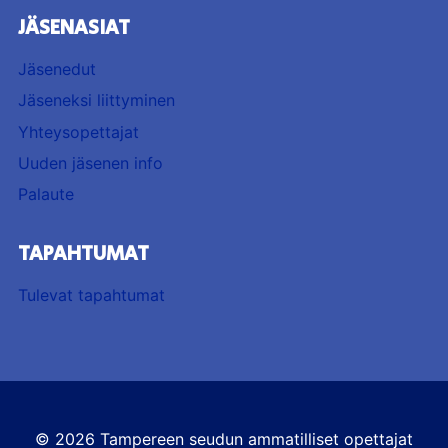
JÄSENASIAT
Jäsenedut
Jäseneksi liittyminen
Yhteysopettajat
Uuden jäsenen info
Palaute
TAPAHTUMAT
Tulevat tapahtumat
© 2026 Tampereen seudun ammatilliset opettajat