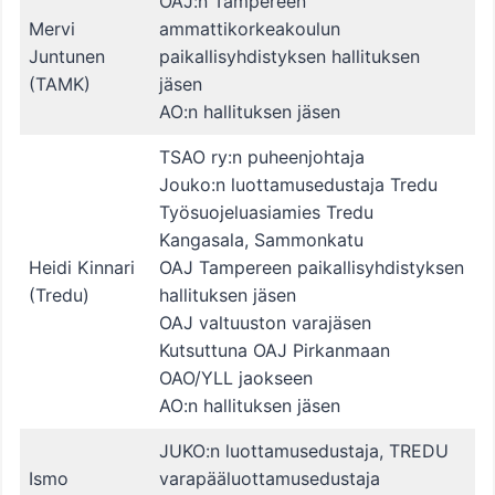
OAJ:n Tampereen
Mervi
ammattikorkeakoulun
Juntunen
paikallisyhdistyksen hallituksen
(TAMK)
jäsen
AO:n hallituksen jäsen
TSAO ry:n puheenjohtaja
Jouko:n luottamusedustaja Tredu
Työsuojeluasiamies Tredu
Kangasala, Sammonkatu
Heidi Kinnari
OAJ Tampereen paikallisyhdistyksen
(Tredu)
hallituksen jäsen
OAJ valtuuston varajäsen
Kutsuttuna OAJ Pirkanmaan
OAO/YLL jaokseen
AO:n hallituksen jäsen
JUKO:n luottamusedustaja, TREDU
Ismo
varapääluottamusedustaja