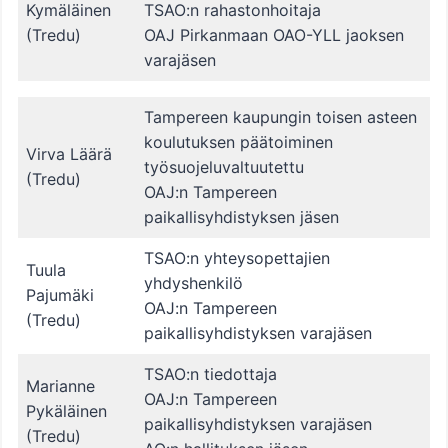
Kymäläinen
TSAO:n rahastonhoitaja
(Tredu)
OAJ Pirkanmaan OAO-YLL jaoksen
varajäsen
Tampereen kaupungin toisen asteen
koulutuksen päätoiminen
Virva Läärä
työsuojeluvaltuutettu
(Tredu)
OAJ:n Tampereen
paikallisyhdistyksen jäsen
TSAO:n yhteysopettajien
Tuula
yhdyshenkilö
Pajumäki
OAJ:n Tampereen
(Tredu)
paikallisyhdistyksen varajäsen
TSAO:n tiedottaja
Marianne
OAJ:n Tampereen
Pykäläinen
paikallisyhdistyksen varajäsen
(Tredu)