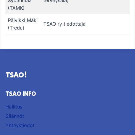
Sydänmaa
terveysala)
(TAMK)
Päivikki Mäki
TSAO ry tiedottaja
(Tredu)
TSAO!
TSAO INFO
Hallitus
Säännöt
Yhteystiedot