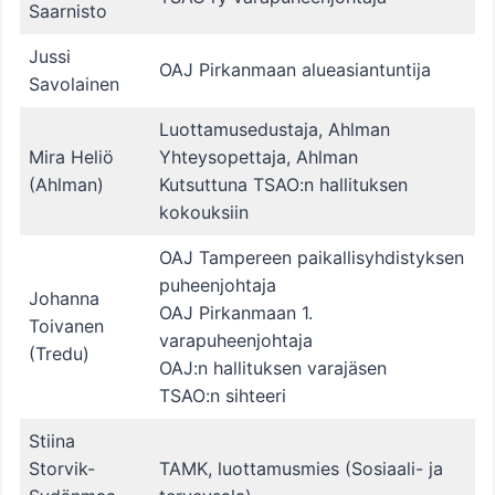
Saarnisto
Jussi
OAJ Pirkanmaan alueasiantuntija
Savolainen
Luottamusedustaja, Ahlman
Mira Heliö
Yhteysopettaja, Ahlman
(Ahlman)
Kutsuttuna TSAO:n hallituksen
kokouksiin
OAJ Tampereen paikallisyhdistyksen
puheenjohtaja
Johanna
OAJ Pirkanmaan 1.
Toivanen
varapuheenjohtaja
(Tredu)
OAJ:n hallituksen varajäsen
TSAO:n sihteeri
Stiina
Storvik-
TAMK, luottamusmies (Sosiaali- ja