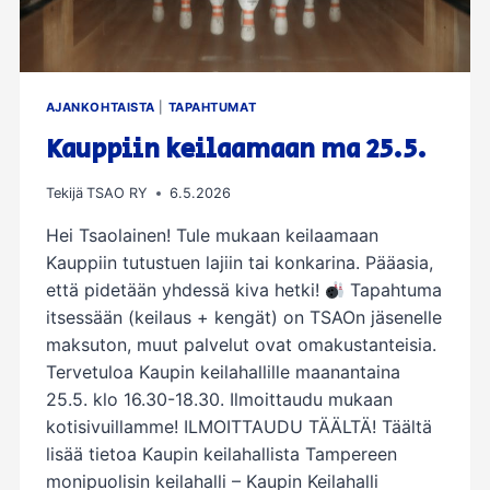
AJANKOHTAISTA
|
TAPAHTUMAT
Kauppiin keilaamaan ma 25.5.
Tekijä
TSAO RY
6.5.2026
Hei Tsaolainen! Tule mukaan keilaamaan
Kauppiin tutustuen lajiin tai konkarina. Pääasia,
että pidetään yhdessä kiva hetki!
Tapahtuma
itsessään (keilaus + kengät) on TSAOn jäsenelle
maksuton, muut palvelut ovat omakustanteisia.
Tervetuloa Kaupin keilahallille maanantaina
25.5. klo 16.30-18.30. Ilmoittaudu mukaan
kotisivuillamme! ILMOITTAUDU TÄÄLTÄ! Täältä
lisää tietoa Kaupin keilahallista Tampereen
monipuolisin keilahalli – Kaupin Keilahalli