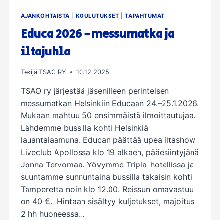
AJANKOHTAISTA
|
KOULUTUKSET
|
TAPAHTUMAT
Educa 2026 -messumatka ja
iltajuhla
Tekijä
TSAO RY
10.12.2025
TSAO ry järjestää jäsenilleen perinteisen
messumatkan Helsinkiin Educaan 24.–25.1.2026.
Mukaan mahtuu 50 ensimmäistä ilmoittautujaa.
Lähdemme bussilla kohti Helsinkiä
lauantaiaamuna. Educan päättää upea iltashow
Liveclub Apollossa klo 19 alkaen, pääesiintyjänä
Jonna Tervomaa. Yövymme Tripla-hotellissa ja
suuntamme sunnuntaina bussilla takaisin kohti
Tamperetta noin klo 12.00. Reissun omavastuu
on 40 €. Hintaan sisältyy kuljetukset, majoitus
2 hh huoneessa…