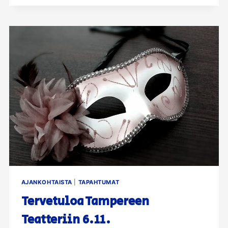
26.11.2025
AJANKOHTAISTA
|
TAPAHTUMAT
Tervetuloa Tampereen
Teatteriin 6.11.