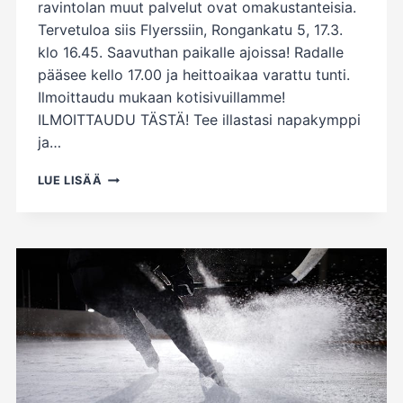
ravintolan muut palvelut ovat omakustanteisia.
Tervetuloa siis Flyerssiin, Rongankatu 5, 17.3.
klo 16.45. Saavuthan paikalle ajoissa! Radalle
pääsee kello 17.00 ja heittoaikaa varattu tunti.
Ilmoittaudu mukaan kotisivuillamme!
ILMOITTAUDU TÄSTÄ! Tee illastasi napakymppi
ja…
DARTSIA
LUE LISÄÄ
TAMPEREELLA
17.3.