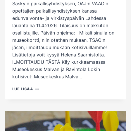
Sasky:n paikallisyhdistyksen, OAJ:n VAAO:n
opettajien paikallisyhdistyksen kanssa
edunvalvonta- ja virkistyspäivän Lahdessa
lauantaina 11.4.2026. Tilaisuus on maksuton
osallistujille. Päivän ohjelma: Mikäli sinulla on
museokortti, niin otathan mukaan. TSAO:n
jäsen, ilmoittaudu mukaan kotisivuillamme!
Lisätietoja voit kysyä Helena Saarnistolta.
ILMOITTAUDU TÄSTÄ Käy kurkkaamaassa
Museokeskus Malvan ja Ravintola Lokin
kotisivut: Museokeskus Malva…
VIRKISTYSTÄ
LUE LISÄÄ
JA
EDUNVALVONTAA
LAHDESSA
11.4.2026