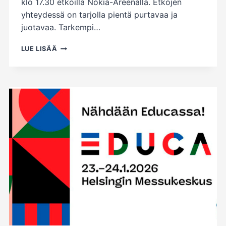
klo 17.30 etkoilla Nokia-Areenalla. Etkojen
yhteydessä on tarjolla pientä purtavaa ja
juotavaa. Tarkempi…
ILVES
LUE LISÄÄ
–
TAPPARA
PE
6.3.2026