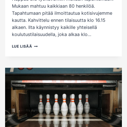
Mukaan mahtuu kaikkiaan 80 henkilöä.
Tapahtumaan pitää ilmoittautua kotisivujemme
kautta. Kahvittelu ennen tilaisuutta klo 16.15
alkaen. Ilta käynnistyy kaikille yhteisellä
koulutustilaisuudella, joka alkaa klo…
TERVETULOA
LUE LISÄÄ
25.8.
ELOSAUNAAN!