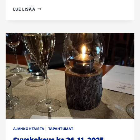
EDUCA
LUE LISÄÄ
2026
-
MESSUMATKA
JA
ILTAJUHLA
AJANKOHTAISTA
|
TAPAHTUMAT