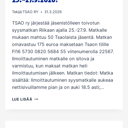
25.-27.9.2026!
Tekijä
TSAO RY
31.3.2026
TSAO ry järjestää jäsenistölleen toivotun
syysmatkan Riikaan ajalla 25.-27.9. Matkalle
mukaan mahtuu 50 Tsaolaista jäsentä. Matkan
omavastuu 175 euroa maksetaan Tsaon tilille
FI16 5730 0820 5684 55 viitenumerolla 22567.
Ilmoittautuminen matkalle on sitova ja
varmistuu, kun maksat matkan heti
ilmoittautumisen jälkeen. Matkan tiedot: Matka
sisältää: Ilmoittautuminen syysmatkalle aukeaa
nettisivuillamme pian ja on auki 18.5 asti;…
TERVETULOA
LUE LISÄÄ
RIIKAN
SYYSMATKALLE
25.-27.9.2026!