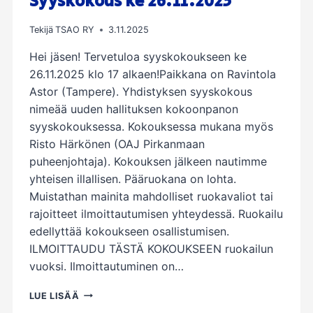
Syyskokous ke 26.11.2025
Tekijä
TSAO RY
3.11.2025
Hei jäsen! Tervetuloa syyskokoukseen ke
26.11.2025 klo 17 alkaen!Paikkana on Ravintola
Astor (Tampere). Yhdistyksen syyskokous
nimeää uuden hallituksen kokoonpanon
syyskokouksessa. Kokouksessa mukana myös
Risto Härkönen (OAJ Pirkanmaan
puheenjohtaja). Kokouksen jälkeen nautimme
yhteisen illallisen. Pääruokana on lohta.
Muistathan mainita mahdolliset ruokavaliot tai
rajoitteet ilmoittautumisen yhteydessä. Ruokailu
edellyttää kokoukseen osallistumisen.
ILMOITTAUDU TÄSTÄ KOKOUKSEEN ruokailun
vuoksi. Ilmoittautuminen on…
SYYSKOKOUS
LUE LISÄÄ
KE