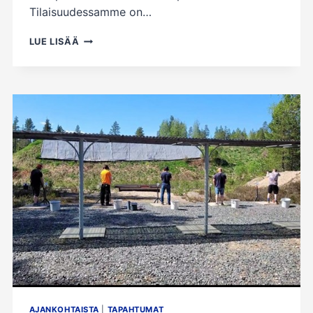
Tilaisuudessamme on…
KAUPPIIN
LUE LISÄÄ
KEILAAMAAN
MA
25.5.
AJANKOHTAISTA
|
TAPAHTUMAT