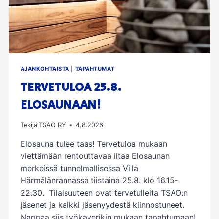
AJANKOHTAISTA
|
TAPAHTUMAT
TERVETULOA 25.8.
ELOSAUNAAN!
Tekijä
TSAO RY
4.8.2026
Elosauna tulee taas! Tervetuloa mukaan
viettämään rentouttavaa iltaa Elosaunan
merkeissä tunnelmallisessa Villa
Härmälänrannassa tiistaina 25.8. klo 16.15-
22.30. Tilaisuuteen ovat tervetulleita TSAO:n
jäsenet ja kaikki jäsenyydestä kiinnostuneet.
Nappaa siis työkaverikin mukaan tapahtumaan!