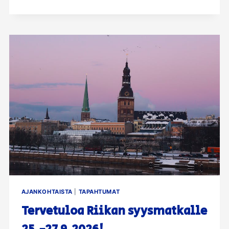
TAPPIKANKAALLA
8.5.2026
AJANKOHTAISTA
|
TAPAHTUMAT
Tervetuloa Riikan syysmatkalle