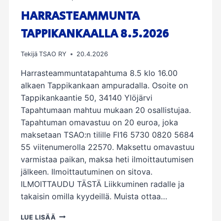
HARRASTEAMMUNTA
TAPPIKANKAALLA 8.5.2026
Tekijä
TSAO RY
20.4.2026
Harrasteammuntatapahtuma 8.5 klo 16.00
alkaen Tappikankaan ampuradalla. Osoite on
Tappikankaantie 50, 34140 Ylöjärvi
Tapahtumaan mahtuu mukaan 20 osallistujaa.
Tapahtuman omavastuu on 20 euroa, joka
maksetaan TSAO:n tilille FI16 5730 0820 5684
55 viitenumerolla 22570. Maksettu omavastuu
varmistaa paikan, maksa heti ilmoittautumisen
jälkeen. Ilmoittautuminen on sitova.
ILMOITTAUDU TÄSTÄ Liikkuminen radalle ja
takaisin omilla kyydeillä. Muista ottaa…
HARRASTEAMMUNTA
LUE LISÄÄ