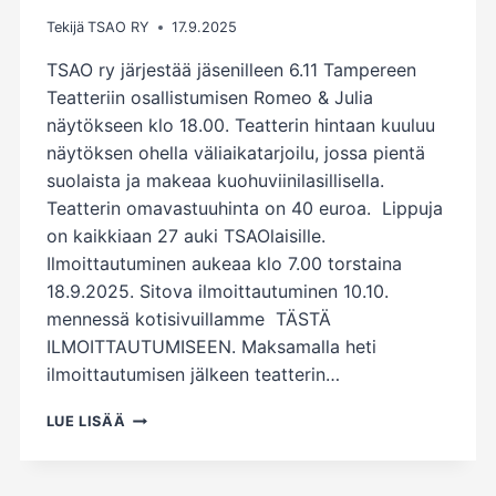
Tekijä
TSAO RY
17.9.2025
TSAO ry järjestää jäsenilleen 6.11 Tampereen
Teatteriin osallistumisen Romeo & Julia
näytökseen klo 18.00. Teatterin hintaan kuuluu
näytöksen ohella väliaikatarjoilu, jossa pientä
suolaista ja makeaa kuohuviinilasillisella.
Teatterin omavastuuhinta on 40 euroa. Lippuja
on kaikkiaan 27 auki TSAOlaisille.
Ilmoittautuminen aukeaa klo 7.00 torstaina
18.9.2025. Sitova ilmoittautuminen 10.10.
mennessä kotisivuillamme TÄSTÄ
ILMOITTAUTUMISEEN. Maksamalla heti
ilmoittautumisen jälkeen teatterin…
TERVETULOA
LUE LISÄÄ
TAMPEREEN
TEATTERIIN
6.11.