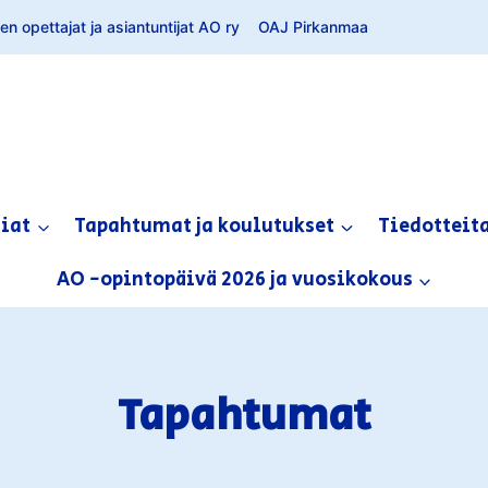
n opettajat ja asiantuntijat AO ry
OAJ Pirkanmaa
siat
Tapahtumat ja koulutukset
Tiedotteit
AO -opintopäivä 2026 ja vuosikokous
Tapahtumat