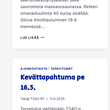
saunomista maasavusaunassa. Retken
omavastuuhinta 40 euroa sisältää:
Sitova ilmoittautuminen 19.9.
mennessä….
LÄHDE
LUE LISÄÄ
MUKAAN
PÄIVÄRETKELLE
HERRANKUKKAROON
25.10.
AJANKOHTAISTA
|
TAPAHTUMAT
Kevättapahtuma pe
16.5.
Tekijä
TSAO RY
11.4.2025
Tervetuloa viettämään TSAO:n