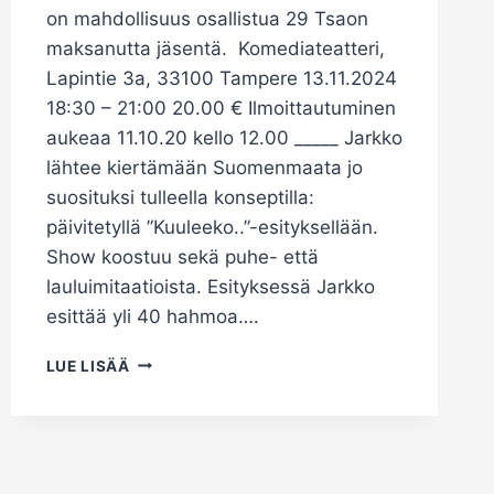
on mahdollisuus osallistua 29 Tsaon
maksanutta jäsentä. Komediateatteri,
Lapintie 3a, 33100 Tampere 13.11.2024
18:30 – 21:00 20.00 € Ilmoittautuminen
aukeaa 11.10.20 kello 12.00 _____ Jarkko
lähtee kiertämään Suomenmaata jo
suosituksi tulleella konseptilla:
päivitetyllä ”Kuuleeko..”-esityksellään.
Show koostuu sekä puhe- että
lauluimitaatioista. Esityksessä Jarkko
esittää yli 40 hahmoa….
TEATTERI
LUE LISÄÄ
13.11.2024,
JARKKO
TAMMINEN
-
KUULEEKO