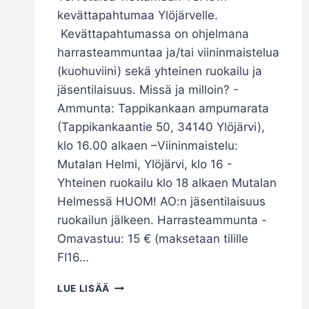
kevättapahtumaa Ylöjärvelle.
Kevättapahtumassa on ohjelmana
harrasteammuntaa ja/tai viininmaistelua
(kuohuviini) sekä yhteinen ruokailu ja
jäsentilaisuus. Missä ja milloin? -
Ammunta: Tappikankaan ampumarata
(Tappikankaantie 50, 34140 Ylöjärvi),
klo 16.00 alkaen –Viininmaistelu:
Mutalan Helmi, Ylöjärvi, klo 16 -
Yhteinen ruokailu klo 18 alkaen Mutalan
Helmessä HUOM! AO:n jäsentilaisuus
ruokailun jälkeen. Harrasteammunta -
Omavastuu: 15 € (maksetaan tilille
FI16…
KEVÄTTAPAHTUMA
LUE LISÄÄ
PE