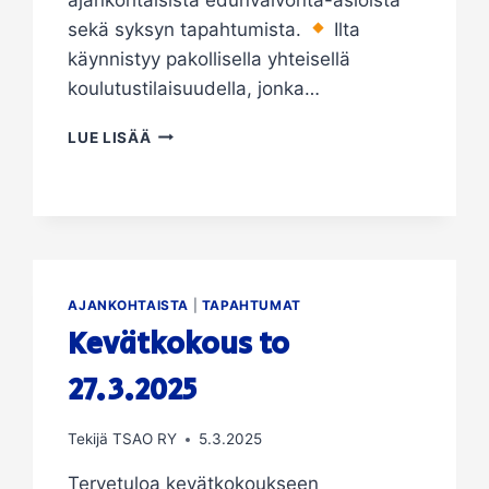
sekä syksyn tapahtumista.
Ilta
käynnistyy pakollisella yhteisellä
koulutustilaisuudella, jonka…
ELOSAUNA
LUE LISÄÄ
27.8.VILLA
HÄRMÄLÄNRANNAN
SAUNALLA
AJANKOHTAISTA
|
TAPAHTUMAT
Kevätkokous to
27.3.2025
Tekijä
TSAO RY
5.3.2025
Tervetuloa kevätkokoukseen