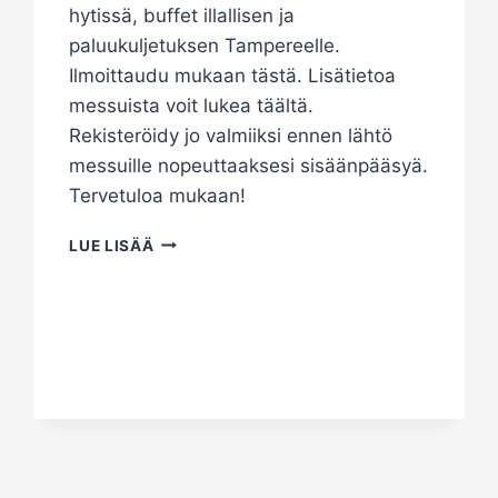
hytissä, buffet illallisen ja
paluukuljetuksen Tampereelle.
Ilmoittaudu mukaan tästä. Lisätietoa
messuista voit lukea täältä.
Rekisteröidy jo valmiiksi ennen lähtö
messuille nopeuttaaksesi sisäänpääsyä.
Tervetuloa mukaan!
EDUCA
LUE LISÄÄ
MESSUT
2025