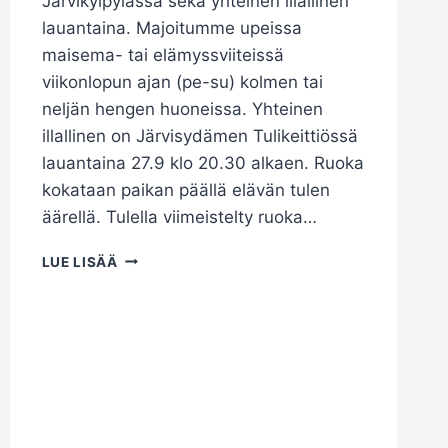
Järvikylpylässä sekä yhteinen illallinen
lauantaina. Majoitumme upeissa
maisema- tai elämyssviiteissä
viikonlopun ajan (pe-su) kolmen tai
neljän hengen huoneissa. Yhteinen
illallinen on Järvisydämen Tulikeittiössä
lauantaina 27.9 klo 20.30 alkaen. Ruoka
kokataan paikan päällä elävän tulen
äärellä. Tulella viimeistelty ruoka…
SYYSRETKI
LUE LISÄÄ
JÄRVISYDÄMEEN
SYYSKUUSSA!