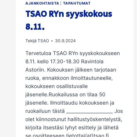
AJANKOHTAISTA
|
TAPAHTUMAT
TSAO RYn syyskokous
8.11.
Tekijä
TSAO
30.9.2024
Tervetuloa TSAO RYn syyskokoukseen
8.11. kello 17.30-18.30 Ravintola
Astoriin. Kokouksen jälkeen tarjotaan
ruoka, ennakkoon ilmoittautuneelle,
kokoukseen osallistuvalle
jäsenelle.Ruokailussa on tilaa 50
jäsenelle. Ilmoittaudu kokoukseen ja
ruokailuun tästä ___________________ Jos
olet kiinnostunut hallitustyöskentelystä,
kirjoita itsestäsi lyhyt esittely ja lähetä
se osoitteeseen tietottaj(at)tsao.fi.