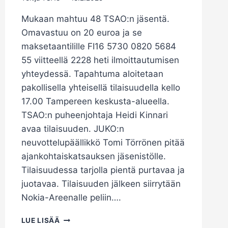
Mukaan mahtuu 48 TSAO:n jäsentä.
Omavastuu on 20 euroa ja se
maksetaantilille FI16 5730 0820 5684
55 viitteellä 2228 heti ilmoittautumisen
yhteydessä. Tapahtuma aloitetaan
pakollisella yhteisellä tilaisuudella kello
17.00 Tampereen keskusta-alueella.
TSAO:n puheenjohtaja Heidi Kinnari
avaa tilaisuuden. JUKO:n
neuvottelupäällikkö Tomi Törrönen pitää
ajankohtaiskatsauksen jäsenistölle.
Tilaisuudessa tarjolla pientä purtavaa ja
juotavaa. Tilaisuuden jälkeen siirrytään
Nokia-Areenalle peliin….
PAIKALLISPELI
LUE LISÄÄ