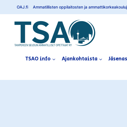
Siirry
OAJ.fi
Ammatillisten oppilaitosten ja ammattikorkeakouluje
sisältöön
TSAO info
Ajankohtaista
Jäsena