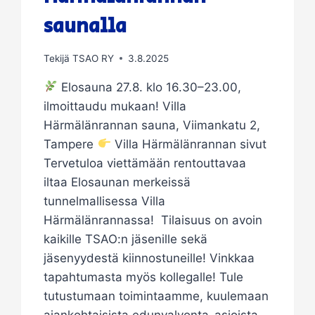
saunalla
Tekijä
TSAO RY
3.8.2025
Elosauna 27.8. klo 16.30–23.00,
ilmoittaudu mukaan! Villa
Härmälänrannan sauna, Viimankatu 2,
Tampere
Villa Härmälänrannan sivut
Tervetuloa viettämään rentouttavaa
iltaa Elosaunan merkeissä
tunnelmallisessa Villa
Härmälänrannassa! Tilaisuus on avoin
kaikille TSAO:n jäsenille sekä
jäsenyydestä kiinnostuneille! Vinkkaa
tapahtumasta myös kollegalle! Tule
tutustumaan toimintaamme, kuulemaan
ajankohtaisista edunvalvonta-asioista