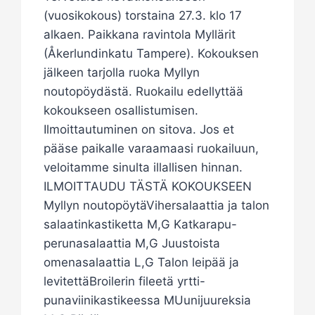
(vuosikokous) torstaina 27.3. klo 17
alkaen. Paikkana ravintola Myllärit
(Åkerlundinkatu Tampere). Kokouksen
jälkeen tarjolla ruoka Myllyn
noutopöydästä. Ruokailu edellyttää
kokoukseen osallistumisen.
Ilmoittautuminen on sitova. Jos et
pääse paikalle varaamaasi ruokailuun,
veloitamme sinulta illallisen hinnan.
ILMOITTAUDU TÄSTÄ KOKOUKSEEN
Myllyn noutopöytäVihersalaattia ja talon
salaatinkastiketta M,G Katkarapu-
perunasalaattia M,G Juustoista
omenasalaattia L,G Talon leipää ja
levitettäBroilerin fileetä yrtti-
punaviinikastikeessa MUunijuureksia