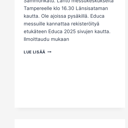
Sammonkatu. Lähtö messukeskukselta
Tampereelle klo 16.30 Länsisataman
kautta. Ole ajoissa pysäkillä. Educa
messuille kannattaa rekisteröityä
etukäteen Educa 2025 sivujen kautta.
Ilmoittaudu mukaan
EDUCA
LUE LISÄÄ
MESSU
2025
PÄIVÄREISSU