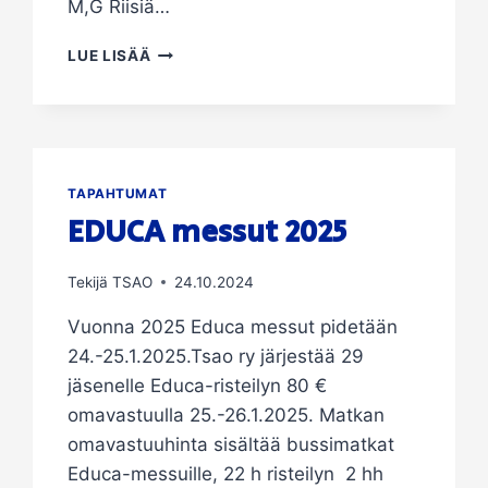
M,G Riisiä…
KEVÄTKOKOUS
LUE LISÄÄ
TO
27.3.2025
TAPAHTUMAT
EDUCA messut 2025
Tekijä
TSAO
24.10.2024
Vuonna 2025 Educa messut pidetään
24.-25.1.2025.Tsao ry järjestää 29
jäsenelle Educa-risteilyn 80 €
omavastuulla 25.-26.1.2025. Matkan
omavastuuhinta sisältää bussimatkat
Educa-messuille, 22 h risteilyn 2 hh