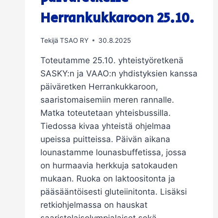
Herrankukkaroon 25.10.
Tekijä
TSAO RY
30.8.2025
Toteutamme 25.10. yhteistyöretkenä
SASKY:n ja VAAO:n yhdistyksien kanssa
päiväretken Herrankukkaroon,
saaristomaisemiin meren rannalle.
Matka toteutetaan yhteisbussilla.
Tiedossa kivaa yhteistä ohjelmaa
upeissa puitteissa. Päivän aikana
lounastamme lounasbuffetissa, jossa
on hurmaavia herkkuja satokauden
mukaan. Ruoka on laktoositonta ja
pääsääntöisesti gluteiinitonta. Lisäksi
retkiohjelmassa on hauskat
saaristolaisolympialaiset sekä