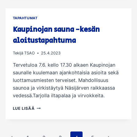
TAPAHTUMAT
Kaupinojan sauna -kesän
aloitustapahtuma
Tekijä
TSAO
25.4.2023
Tervetuloa 7.6. kello 17.30 alkaen Kaupinojan
saunalle kuulemaan ajankohtaisia asioita sekä
luottamusmiesten terveiset. Mahdollisuus
saunoa ja virkistäytyä Näsijärven raikkaassa
vedessä.Tarjolla iltapalaa ja virvokkeita.
KAUPINOJAN
LUE LISÄÄ
SAUNA
-
KESÄN
ALOITUSTAPAHTUMA
Sivunavigointi