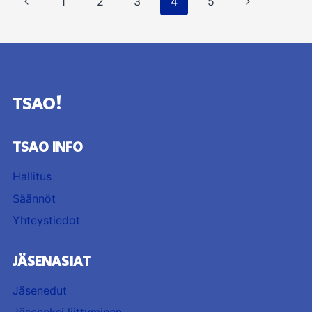
Edellinen
Seuraava
1
2
3
4
5
sivu
sivu
TSAO!
TSAO INFO
Hallitus
Säännöt
Yhteystiedot
JÄSENASIAT
Jäsenedut