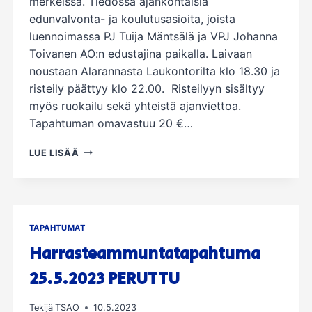
merkeissä. Tiedossa ajankohtaisia
edunvalvonta- ja koulutusasioita, joista
luennoimassa PJ Tuija Mäntsälä ja VPJ Johanna
Toivanen AO:n edustajina paikalla. Laivaan
noustaan Alarannasta Laukontorilta klo 18.30 ja
risteily päättyy klo 22.00. Risteilyyn sisältyy
myös ruokailu sekä yhteistä ajanviettoa.
Tapahtuman omavastuu 20 €…
ELOKUUN
LUE LISÄÄ
UPEA
RISTEILYTAPAHTUMA
SISÄVESILLÄ
25.8.2023!
TAPAHTUMAT
Harrasteammuntatapahtuma
25.5.2023 PERUTTU
Tekijä
TSAO
10.5.2023