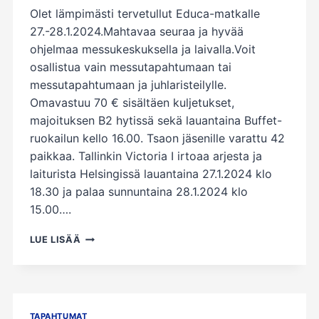
Olet lämpimästi tervetullut Educa-matkalle
27.-28.1.2024.Mahtavaa seuraa ja hyvää
ohjelmaa messukeskuksella ja laivalla.Voit
osallistua vain messutapahtumaan tai
messutapahtumaan ja juhlaristeilylle.
Omavastuu 70 € sisältäen kuljetukset,
majoituksen B2 hytissä sekä lauantaina Buffet-
ruokailun kello 16.00. Tsaon jäsenille varattu 42
paikkaa. Tallinkin Victoria I irtoaa arjesta ja
laiturista Helsingissä lauantaina 27.1.2024 klo
18.30 ja palaa sunnuntaina 28.1.2024 klo
15.00….
EDUCA
LUE LISÄÄ
MESSUT
2024
JA
OAJ.N
50-
TAPAHTUMAT