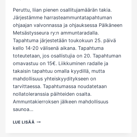
Peruttu, liian pienen osallitujamäärän takia.
Järjestämme harrasteammuntatapahtuman
ohjaajan valvonnassa ja ohjauksessa Pälkäneen
Metsästysseura ry:n ammuntaradalla.
Tapahtuma järjestetään toukokuun 25. päivä
kello 14-20 välisenä aikana. Tapahtuma
toteutetaan, jos osallistujia on 20. Tapahtuman
omavastuu on 15€. Liikkuminen radalle ja
takaisin tapahtuu omalla kyydillä, mutta
mahdollisuus yhteiskyyditykseen on
tarvittaessa. Tapahtumassa noudatetaan
nollatoleranssia päihteiden osalta.
Ammuntakierroksen jälkeen mahdollisuus
saunoa…
HARRASTEAMMUNTATAPAHTUMA
LUE LISÄÄ
25.5.2023
PERUTTU