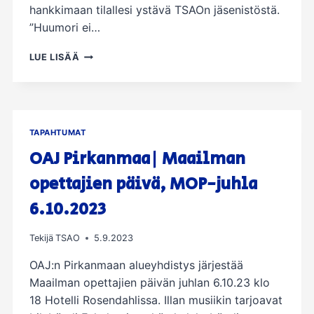
hankkimaan tilallesi ystävä TSAOn jäsenistöstä.
”Huumori ei…
JOULUTEATTERI
LUE LISÄÄ
13.12.2023
TAPAHTUMAT
OAJ Pirkanmaa| Maailman
opettajien päivä, MOP-juhla
6.10.2023
Tekijä
TSAO
5.9.2023
OAJ:n Pirkanmaan alueyhdistys järjestää
Maailman opettajien päivän juhlan 6.10.23 klo
18 Hotelli Rosendahlissa. Illan musiikin tarjoavat