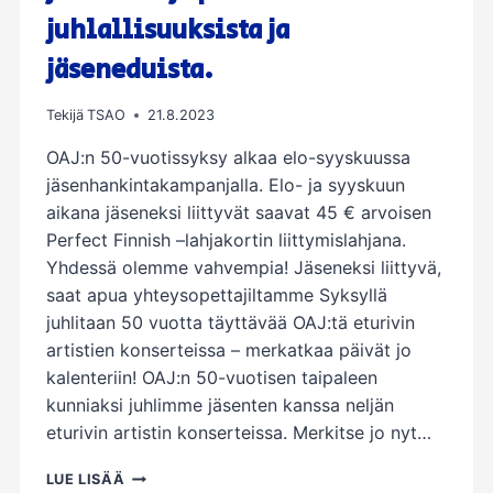
juhlallisuuksista ja
jäseneduista.
Tekijä
TSAO
21.8.2023
OAJ:n 50-vuotissyksy alkaa elo-syyskuussa
jäsenhankintakampanjalla. Elo- ja syyskuun
aikana jäseneksi liittyvät saavat 45 € arvoisen
Perfect Finnish –lahjakortin liittymislahjana.
Yhdessä olemme vahvempia! Jäseneksi liittyvä,
saat apua yhteysopettajiltamme Syksyllä
juhlitaan 50 vuotta täyttävää OAJ:tä eturivin
artistien konserteissa – merkatkaa päivät jo
kalenteriin! OAJ:n 50-vuotisen taipaleen
kunniaksi juhlimme jäsenten kanssa neljän
eturivin artistin konserteissa. Merkitse jo nyt…
OAJ
LUE LISÄÄ