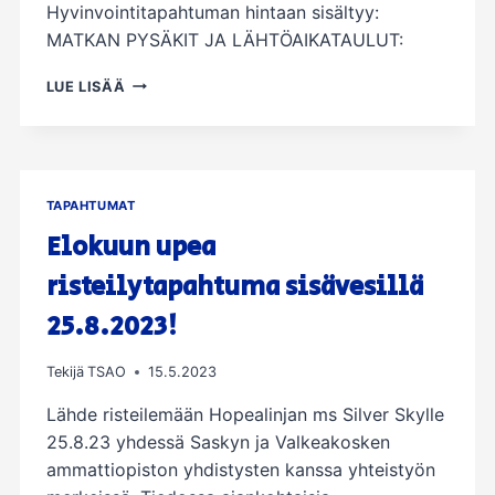
Hyvinvointitapahtuman hintaan sisältyy:
MATKAN PYSÄKIT JA LÄHTÖAIKATAULUT:
PEURUNGAN
LUE LISÄÄ
HYVINVOINTITAPAHTUMA
22.-24.9.2023
TAPAHTUMAT
Elokuun upea
risteilytapahtuma sisävesillä
25.8.2023!
Tekijä
TSAO
15.5.2023
Lähde risteilemään Hopealinjan ms Silver Skylle
25.8.23 yhdessä Saskyn ja Valkeakosken
ammattiopiston yhdistysten kanssa yhteistyön