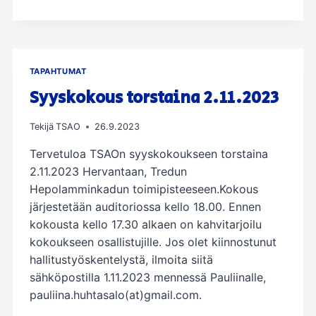
SIIVIKKALAN
SAUNALLA
PERJANTAINA
15.12.2023
TAPAHTUMAT
Syyskokous torstaina 2.11.2023
Tekijä
TSAO
26.9.2023
Tervetuloa TSAOn syyskokoukseen torstaina
2.11.2023 Hervantaan, Tredun
Hepolamminkadun toimipisteeseen.Kokous
järjestetään auditoriossa kello 18.00. Ennen
kokousta kello 17.30 alkaen on kahvitarjoilu
kokoukseen osallistujille. Jos olet kiinnostunut
hallitustyöskentelystä, ilmoita siitä
sähköpostilla 1.11.2023 mennessä Pauliinalle,
pauliina.huhtasalo(at)gmail.com.