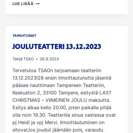
SYYSKOKOUS
LUE LISÄÄ
TORSTAINA
2.11.2023
TAPAHTUMAT
JOULUTEATTERI 13.12.2023
Tekijä
TSAO
26.9.2023
Tervetuloa TSAOn tarjoamaan teatteriin
13.12.2023!28 ensin ilmoittautunutta jäsentä
pääsee nauttimaan Tampereen Teatteriin,
Keskustori 2, 33100 Tampere, esitystä LAST
CHRISTMAS – VIIMEINEN JOULU maksutta.
Esitys alkaa kello 20.00, joten paikalla pitää
olla noin 19.30. Teatterilla sinua vastassa ovat
pj Heidi ja vpj Mervi. Ilmoittautuminen on
sitova!Jos joudut jäämään pois, varaudu