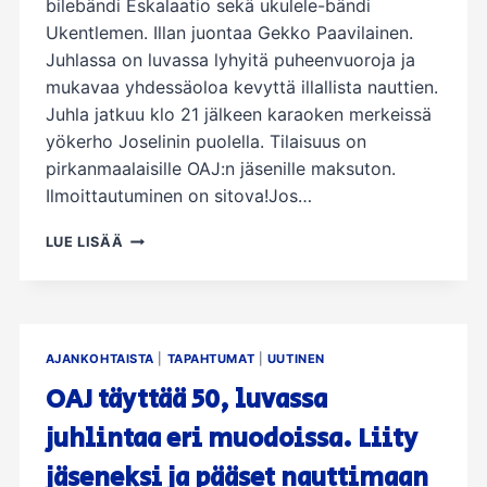
bilebändi Eskalaatio sekä ukulele-bändi
Ukentlemen. Illan juontaa Gekko Paavilainen.
Juhlassa on luvassa lyhyitä puheenvuoroja ja
mukavaa yhdessäoloa kevyttä illallista nauttien.
Juhla jatkuu klo 21 jälkeen karaoken merkeissä
yökerho Joselinin puolella. Tilaisuus on
pirkanmaalaisille OAJ:n jäsenille maksuton.
Ilmoittautuminen on sitova!Jos…
OAJ
LUE LISÄÄ
PIRKANMAA|
MAAILMAN
OPETTAJIEN
PÄIVÄ,
MOP-
AJANKOHTAISTA
|
TAPAHTUMAT
|
UUTINEN
JUHLA
6.10.2023
OAJ täyttää 50, luvassa
juhlintaa eri muodoissa. Liity
jäseneksi ja pääset nauttimaan