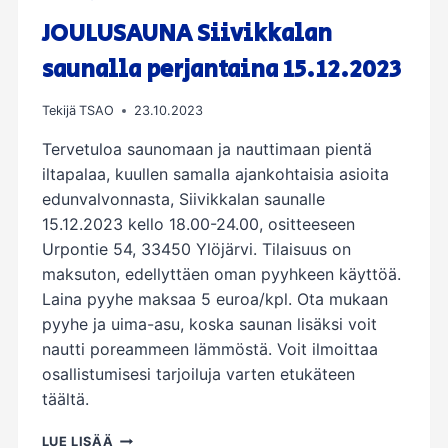
VUOTISJUHLARISTEILY
JOULUSAUNA Siivikkalan
saunalla perjantaina 15.12.2023
Tekijä
TSAO
23.10.2023
Tervetuloa saunomaan ja nauttimaan pientä
iltapalaa, kuullen samalla ajankohtaisia asioita
edunvalvonnasta, Siivikkalan saunalle
15.12.2023 kello 18.00-24.00, ositteeseen
Urpontie 54, 33450 Ylöjärvi. Tilaisuus on
maksuton, edellyttäen oman pyyhkeen käyttöä.
Laina pyyhe maksaa 5 euroa/kpl. Ota mukaan
pyyhe ja uima-asu, koska saunan lisäksi voit
nautti poreammeen lämmöstä. Voit ilmoittaa
osallistumisesi tarjoiluja varten etukäteen
täältä.
JOULUSAUNA
LUE LISÄÄ