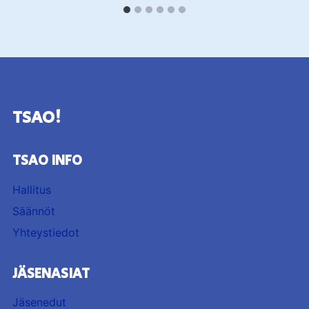
TSAO!
TSAO INFO
Hallitus
Säännöt
Yhteystiedot
JÄSENASIAT
Jäsenedut