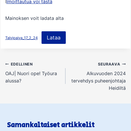
I
lmoittautua voi tästä
Mainoksen voit ladata alta
Lataa
Talvipaiva_17_2_24
Artikkelien
EDELLINEN
SEURAAVA
selaus
OAJ| Nuori ope! Työura
Alkuvuoden 2024
alussa?
tervehdys puheenjohtaja
Heidiltä
Samankaltaiset artikkelit