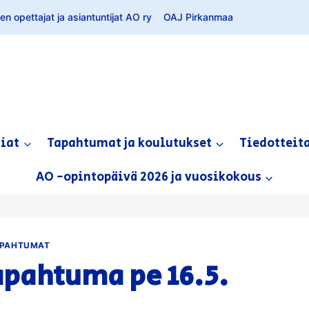
n opettajat ja asiantuntijat AO ry
OAJ Pirkanmaa
siat
Tapahtumat ja koulutukset
Tiedotteit
AO -opintopäivä 2026 ja vuosikokous
PAHTUMAT
apahtuma pe 16.5.