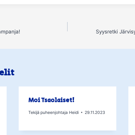
kampanja!
Syysretki Järvi
elit
Moi Tsaolaiset!
Tekijä
puheenjohtaja Heidi
29.11.2023