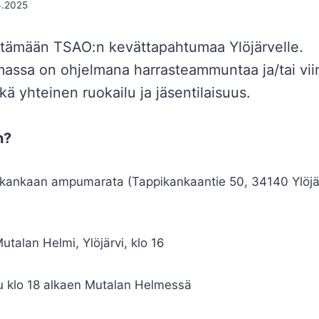
4.2025
ttämään TSAO:n kevättapahtumaa Ylöjärvelle.
ssa on ohjelmana harrasteammuntaa ja/tai vii
kä yhteinen ruokailu ja jäsentilaisuus.
n?
ankaan ampumarata (Tappikankaantie 50, 34140 Ylöjärv
utalan Helmi, Ylöjärvi, klo 16
lu klo 18 alkaen Mutalan Helmessä