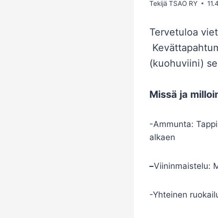
Tekijä
TSAO RY
11.
Tervetuloa vie
Kevättapahtuma
(kuohuviini) se
Missä ja milloi
-Ammunta: Tappik
alkaen
–
Viininmaistelu: M
-Yhteinen ruokai