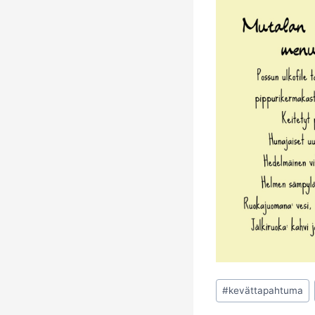
Avainsanat:
#
kevättapahtuma