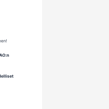
een!
 AO:n
elliset