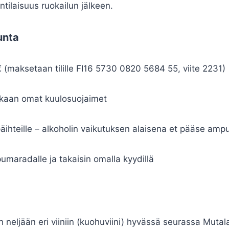
ilaisuus ruokailun jälkeen.
unta
(maksetaan tilille FI16 5730 0820 5684 55, viite 2231)
kaan omat kuulosuojaimet
päihteille – alkoholin vaikutuksen alaisena et pääse am
maradalle ja takaisin omalla kyydillä
 neljään eri viiniin (kuohuviini) hyvässä seurassa Muta