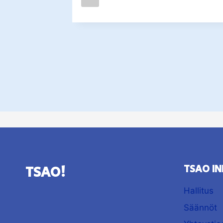
TSAO!
TSAO IN
Hallitus
Säännöt