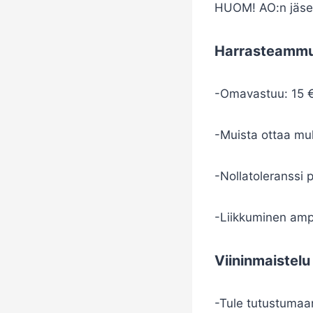
HUOM! AO:n jäsent
Harrasteamm
-Omavastuu: 15 € 
-Muista ottaa mu
-Nollatoleranssi 
-Liikkuminen ampu
Viininmaistelu
-Tule tutustumaan