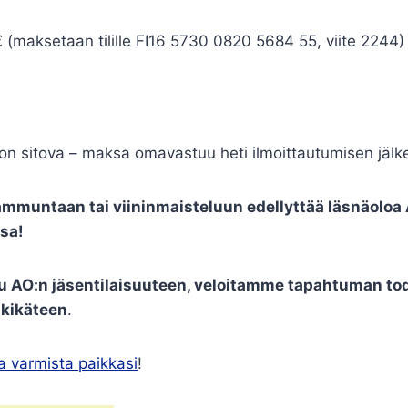
(maksetaan tilille FI16 5730 0820 5684 55, viite 2244)
on sitova – maksa omavastuu heti ilmoittautumisen jälk
ammuntaan tai viininmaisteluun edellyttää läsnäoloa
sa!
stu AO:n jäsentilaisuuteen, veloitamme tapahtuman tod
lkikäteen
.
ja varmista paikkasi
!