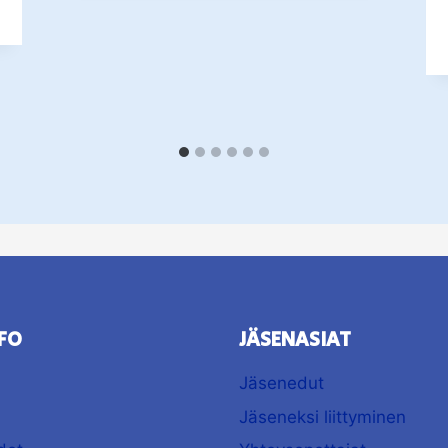
FO
JÄSENASIAT
Jäsenedut
Jäseneksi liittyminen