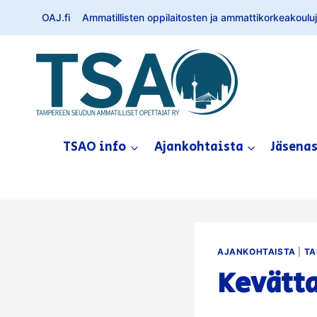
Siirry
OAJ.fi
Ammatillisten oppilaitosten ja ammattikorkeakouluje
sisältöön
TSAO info
Ajankohtaista
Jäsena
AJANKOHTAISTA
|
TA
Kevätt