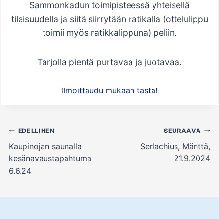
Sammonkadun toimipisteessä yhteisellä
tilaisuudella ja siitä siirrytään ratikalla (ottelulippu
toimii myös ratikkalippuna) peliin.
Tarjolla pientä purtavaa ja juotavaa.
Ilmoittaudu mukaan tästä!
Artikkelien
EDELLINEN
SEURAAVA
selaus
Kaupinojan saunalla
Serlachius, Mänttä,
kesänavaustapahtuma
21.9.2024
6.6.24