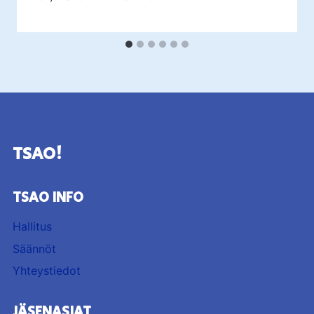
TSAO!
TSAO INFO
Hallitus
Säännöt
Yhteystiedot
JÄSENASIAT