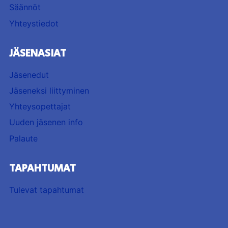
Säännöt
Yhteystiedot
JÄSENASIAT
Jäsenedut
Jäseneksi liittyminen
Yhteysopettajat
Uuden jäsenen info
Palaute
TAPAHTUMAT
Tulevat tapahtumat