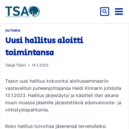
Siirry
sisältöön
UUTINEN
Uusi hallitus aloitti
toimintansa
Tekijä
TSAO
14.1.2023
Tsaon uusi hallitus kokoontui aloitusseminaariin
vastavalitun puheenjohtajansa Heidi Kinnarin johdolla
13.1.2023. Hallitus järjestäytyi ja käsitteli illan aikana
muun muassa jäsenille järjestettäviä edunvalvonta- ja
virkistystapahtumia.
Koko hallitus toivottaa jäsenensä tervetulleiksi