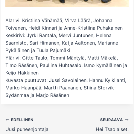
Alarivi: Kristiina Vähämää, Virva Läärä, Johanna
Toivanen, Heidi Kinnari ja Anne-Kristiina Puhakainen
Keskirivi: Jyrki Rantala, Mervi Juntunen, Helena
Saarnisto, Sari Himanen, Katja Aaltonen, Marianne
Pykäläinen ja Tuula Pajumäki
Ylärivi: Gitte Taulo, Tommi Mäntylä, Matti Mäkelä,
Timo Räsänen, Pauliina Huhtasalo, Ismo Kymäläinen ja
Keijo Häkkinen
Kuvasta puuttuvat: Jussi Savolainen, Hannu Kylkilahti,
Marko Haanpää, Martti Paananen, Stiina Storvik-
Sydänmaa ja Marjo Räsänen
Artikkelien
EDELLINEN
SEURAAVA
selaus
Uusi puheenjohtaja
Hei Tsaolaiset!