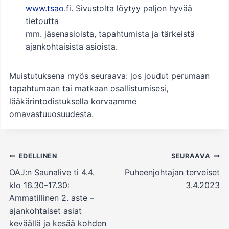
www.tsao.
fi. Sivustolta löytyy paljon hyvää
tietoutta
mm. jäsenasioista, tapahtumista ja tärkeistä
ajankohtaisista asioista.
Muistutuksena myös seuraava: jos joudut perumaan
tapahtumaan tai matkaan osallistumisesi,
lääkärintodistuksella korvaamme
omavastuuosuudesta.
Artikkelien
EDELLINEN
SEURAAVA
selaus
OAJ:n Saunalive ti 4.4.
Puheenjohtajan terveiset
klo 16.30–17.30:
3.4.2023
Ammatillinen 2. aste –
ajankohtaiset asiat
keväällä ja kesää kohden