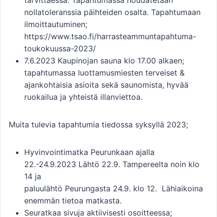
tarvittaessa. Tapahtumassa noudatetaan
nollatoleranssia päihteiden osalta. Tapahtumaan
ilmoittautuminen;
https://www.tsao.fi/harrasteammuntapahtuma-
toukokuussa-2023/
7.6.2023 Kaupinojan sauna klo 17.00 alkaen;
tapahtumassa luottamusmiesten terveiset &
ajankohtaisia asioita sekä saunomista, hyvää
ruokailua ja yhteistä illanviettoa.
Muita tulevia tapahtumia tiedossa syksyllä 2023;
Hyvinvointimatka Peurunkaan ajalla
22.-24.9.2023 Lähtö 22.9. Tampereelta noin klo
14 ja
paluulähtö Peurungasta 24.9. klo 12. Lähiaikoina
enemmän tietoa matkasta.
Seuratkaa sivuja aktiivisesti osoitteessa;