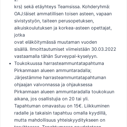
krs) sekä etäyhteys Teamsissa. Kohderyhmä:
OAJ:läiset ammatillisen toisen asteen, vapaan
sivistystyön, taiteen perusopetuksen,
aikuiskoulutuksen ja korkea-asteen opettajat,
jotka
ovat eläköitymässä muutaman vuoden
sisällä. Ilmoittautumiset viimeistään 30.03.2022
vastaamalla tähän Surveypal-kyselyyn.
Toukokuussa harrasteammuntatapahtuma
Pirkanmaan alueen ammuntaradalla;
Järjestämme harrasteammuntatapahtuman
ohjaajan valvonnassa ja ohjauksessa
Pirkanmaan alueen ammuntaradalla toukokuun
aikana, jos osallistujia on 20 tai yli.
Tapahtuman omavastuu on 15€. Liikkuminen
radalle ja takaisin tapahtuu omalla kyydillä,
mutta mahdollisuus yhteiskyyditykseen on