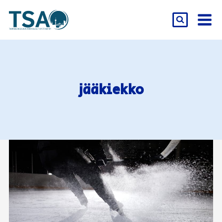
Siirry
sisältöön
jääkiekko