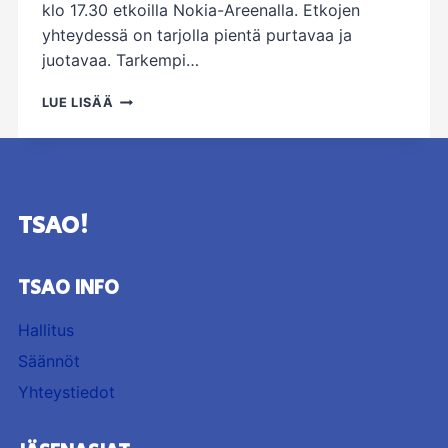
klo 17.30 etkoilla Nokia-Areenalla. Etkojen
yhteydessä on tarjolla pientä purtavaa ja
juotavaa. Tarkempi…
ILVES
LUE LISÄÄ
–
TAPPARA
PE
6.3.2026
TSAO!
TSAO INFO
Hallitus
Säännöt
Yhteystiedot