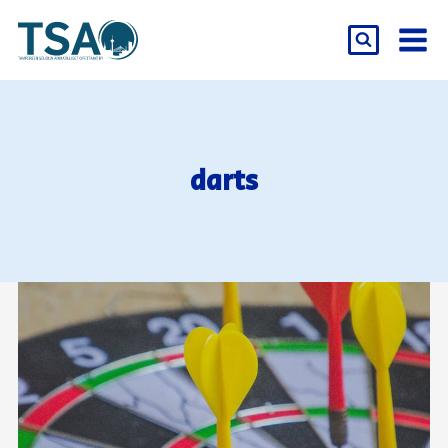
Siirry
sisältöön
darts