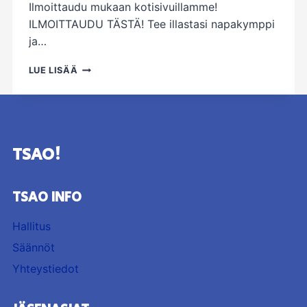
Ilmoittaudu mukaan kotisivuillamme!
ILMOITTAUDU TÄSTÄ! Tee illastasi napakymppi
ja…
DARTSIA
LUE LISÄÄ
TAMPEREELLA
17.3.
TSAO!
TSAO INFO
Hallitus
Säännöt
Yhteystiedot