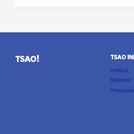
TSAO!
TSAO IN
Hallitus
Säännöt
Yhteystie