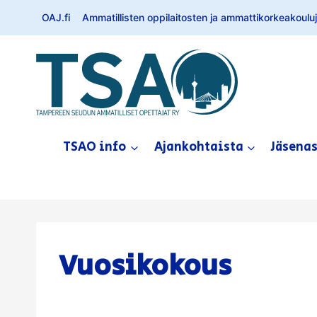
Siirry
OAJ.fi
Ammatillisten oppilaitosten ja ammattikorkeakouluje
sisältöön
TSAO info
Ajankohtaista
Jäsena
Vuosikokous