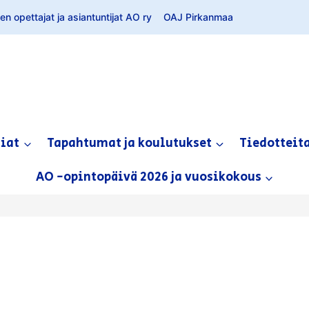
n opettajat ja asiantuntijat AO ry
OAJ Pirkanmaa
siat
Tapahtumat ja koulutukset
Tiedotteit
AO -opintopäivä 2026 ja vuosikokous