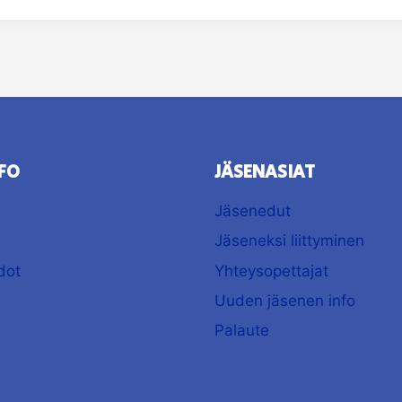
FO
JÄSENASIAT
Jäsenedut
Jäseneksi liittyminen
dot
Yhteysopettajat
Uuden jäsenen info
Palaute