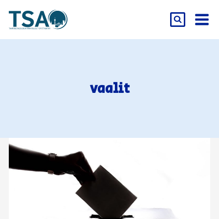
Siirry
sisältöön
vaalit