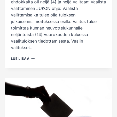
ehdokkaita oli neljä (4) ja neljä valitaan: Vaalista
valittaminen JUKON ohje: Vaalista
valittamisaika tulee olla tuloksen
julkaisemisilmoituksessa esillä. Valitus tulee
toimittaa kunnan neuvottelukunnalle
neljäntoista (14) vuorokauden kuluessa
vaalituloksen tiedottamisesta. Vaalin
valitukset…
TREDUN
LUE LISÄÄ
JUKO:N
LUOTTAMUSEDUSTAJAVAALI
KAUDELLE
1.8.2026-
31.7.2029