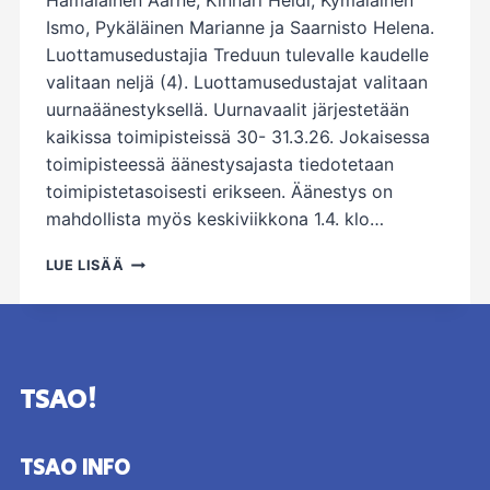
Hämäläinen Aarne, Kinnari Heidi, Kymäläinen
Ismo, Pykäläinen Marianne ja Saarnisto Helena.
Luottamusedustajia Treduun tulevalle kaudelle
valitaan neljä (4). Luottamusedustajat valitaan
uurnaäänestyksellä. Uurnavaalit järjestetään
kaikissa toimipisteissä 30- 31.3.26. Jokaisessa
toimipisteessä äänestysajasta tiedotetaan
toimipistetasoisesti erikseen. Äänestys on
mahdollista myös keskiviikkona 1.4. klo…
LUOTTAMUSEDUSTAJAVAALIEN
LUE LISÄÄ
EHDOKKAAT
–
MUISTA
KÄYTTÄÄ
ÄÄNESI!
TSAO!
TSAO INFO