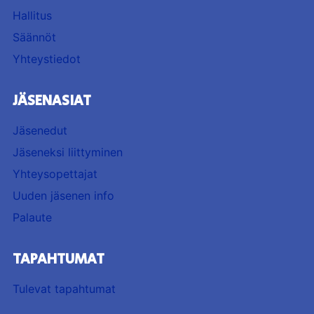
Hallitus
Säännöt
Yhteystiedot
JÄSENASIAT
Jäsenedut
Jäseneksi liittyminen
Yhteysopettajat
Uuden jäsenen info
Palaute
TAPAHTUMAT
Tulevat tapahtumat