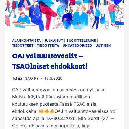
AJANKOHTAISTA
|
JULKAISUT
|
SUOSITTELEMME
|
TIEDOTTEET
|
TIEDOTTEITA
|
UNCATEGORIZED
|
UUTINEN
OAJ valtuustovaalit –
TSAOlaiset ehdokkaat!
Tekijä
TSAO RY
19.3.2026
OAJ valtuustovaalien äänestys on nyt auki!
Muista käyttää ääntäsi ammatillisen
koulutuksen puolesta!Tässä TSAOlaisia
ehdokkaita!
OAJ:n valtuustovaaleissa voi
äänestää ajalla 17.–30.3.2026. Mia Gerdt (37) –
Opinto-ohjaaja, aineenopettaja, linja-