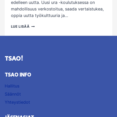
edelleen uutta. Uusi ura -koulutuksessa on
mahdollisuus verkostoitua, saada vertaistukea,
oppia uutta työkulttuuria ja…
UUSI
LUE LISÄÄ
URA
-
KOULUTUS
7.-8.11.2025
TSAO!
TSAO INFO
Hallitus
Säännöt
Yhteystiedot