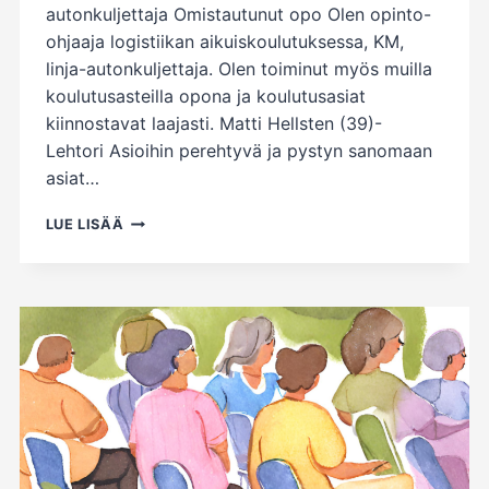
autonkuljettaja Omistautunut opo Olen opinto-
ohjaaja logistiikan aikuiskoulutuksessa, KM,
linja-autonkuljettaja. Olen toiminut myös muilla
koulutusasteilla opona ja koulutusasiat
kiinnostavat laajasti. Matti Hellsten (39)-
Lehtori Asioihin perehtyvä ja pystyn sanomaan
asiat…
OAJ
LUE LISÄÄ
VALTUUSTOVAALIT
–
TSAOLAISET
EHDOKKAAT!