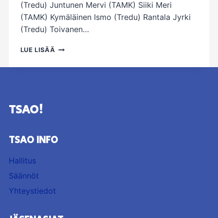
(Tredu) Juntunen Mervi (TAMK) Siiki Meri
(TAMK) Kymäläinen Ismo (Tredu) Rantala Jyrki
(Tredu) Toivanen…
HALLITUS
LUE LISÄÄ
2026
TSAO!
TSAO INFO
Hallitus
Säännöt
Yhteystiedot