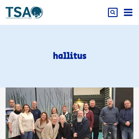
Siirry
sisältöön
hallitus